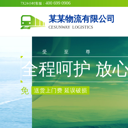
400 699 0906
7X24小时客服：
某某物流有限公司
CESUNWAY LOGISTICS
享 受 至 尊
全程呵护 放
免
送货上门费 延误破损
赔付